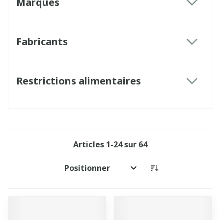
Marques
filter
Fabricants
filter
Restrictions alimentaires
filter
Articles
1
-
24
sur
64
Trier par: