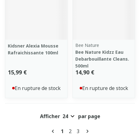
Bee Nature
Kidsner Alexia Mousse
Bee Nature Kidzz Eau
Rafraichissante 100ml
Debarbouillante Cleans.
500ml
15,99 €
14,90 €
En rupture de stock
En rupture de stock
Afficher
par page
Pages
Vous lisez actuellement la pag
Page
Page
1
2
3