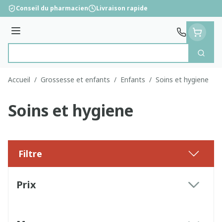
Aller au contenu
Conseil du pharmacien
Livraison rapide
Menu
Cherc
Rechercher
Accueil
/
Grossesse et enfants
/
Enfants
/
Soins et hygiene
Soins et hygiene
Filtre
Passer à la liste des produits
Prix
filter