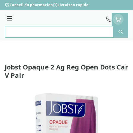
Aller au contenu
Conseil du pharmacien
Livraison rapide
Menu
Cherc
Rechercher
Jobst Opaque 2 Ag Reg Open Dots Car
V Pair