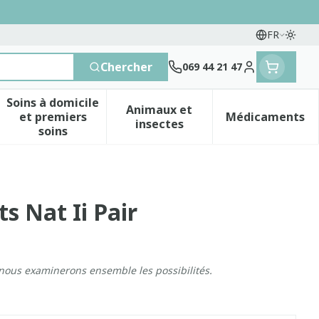
FR
Passe
Langues
Chercher
069 44 21 47
Menu client
Soins à domicile
Animaux et
et premiers
Médicaments
 vitamines
esse et enfants
a catégorie Vitalité 50+
le sous-menu pour la catégorie Naturopathie
Afficher le sous-menu pour la catégorie Soins 
Afficher le sous-menu pour 
Afficher 
insectes
soins
s Nat Ii Pair
 nous examinerons ensemble les possibilités.