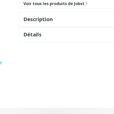
Voir tous les produits de Jobst
Description
Détails
sel à l'aide de la touche de tabulation. Vous pouvez sauter l
vigation en carrousel