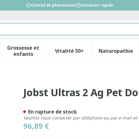
Conseil du pharmacien
Livraison rapide
Grossesse et
Vitalité 50+
Naturopathie
la catégorie Beauté, soins et hygiène
le sous-menu pour la catégorie Régime, alimentation &
Afficher le sous-menu pour la catégorie Gross
Afficher le sous-menu pour l
Afficher 
enfants
Nat Ii Pair
Jobst Ultras 2 Ag Pet Dot
En rupture de stock
Veuillez nous contacter par téléphone ou par e-mail et
96,89 €