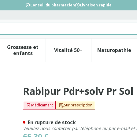
Conseil du pharmacien
Livraison rapide
Grossesse et
Vitalité 50+
Naturopathie
la catégorie Beauté, soins et hygiène
le sous-menu pour la catégorie Régime, alimentation &
Afficher le sous-menu pour la catégorie Gross
Afficher le sous-menu pour l
Afficher 
enfants
Inj. Ser Prerempli 1x1d
Rabipur Pdr+solv Pr Sol 
Médicament
Sur prescription
En rupture de stock
Veuillez nous contacter par téléphone ou par e-mail et
65,30 €