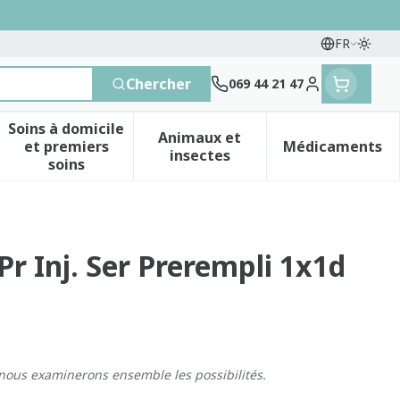
FR
Passe
Langues
Chercher
069 44 21 47
Menu client
Soins à domicile
Animaux et
et premiers
Médicaments
 vitamines
esse et enfants
a catégorie Vitalité 50+
le sous-menu pour la catégorie Naturopathie
Afficher le sous-menu pour la catégorie Soins 
Afficher le sous-menu pour 
Afficher 
insectes
soins
Pr Inj. Ser Prerempli 1x1d
 nous examinerons ensemble les possibilités.