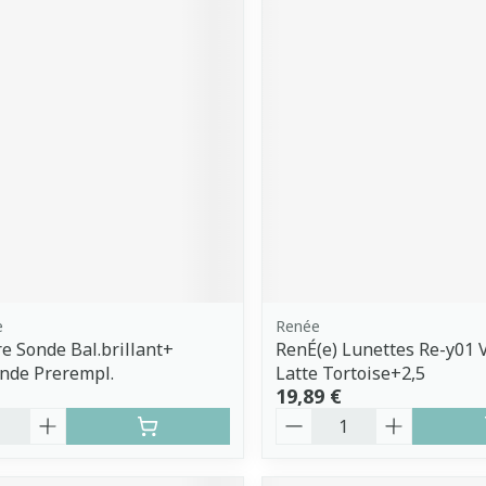
e
Renée
e Sonde Bal.brillant+
RenÉ(e) Lunettes Re-y01 V
nde Prerempl.
Latte Tortoise+2,5
19,89 €
é
Quantité