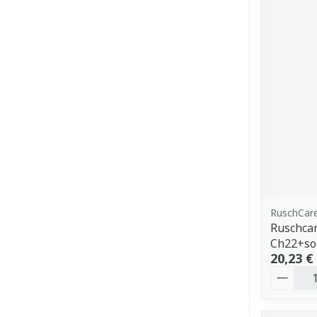
RuschCar
Ruschcar
Ch22+so
20,23 €
Quantit