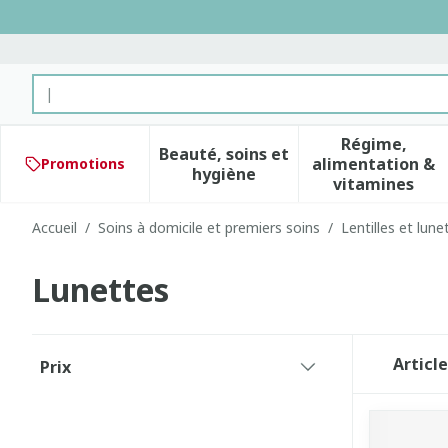
Aller au contenu
Rechercher
Régime,
Beauté, soins et
alimentation &
Promotions
Afficher le sous-menu pour 
Afficher 
hygiène
vitamines
Accueil
/
Soins à domicile et premiers soins
/
Lentilles et lune
Lunettes
Passer à la liste des produits
Articl
Prix
filter