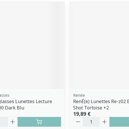
asses
Renée
asses Lunettes Lecture
RenÉ(e) Lunettes Re-z02 
00 Dark Blu
Shot Tortoise +2
19,89 €
é
Quantité