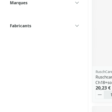
Marques
filter
Fabricants
filter
RuschCar
Ruschcar
Ch18+so
20,23 €
Quantit