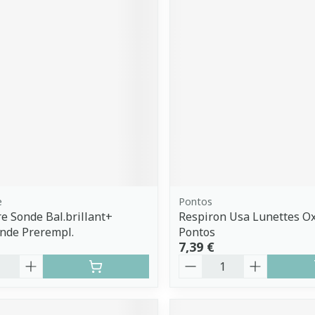
e
Pontos
e Sonde Bal.brillant+
Respiron Usa Lunettes O
nde Prerempl.
Pontos
7,39 €
é
Quantité