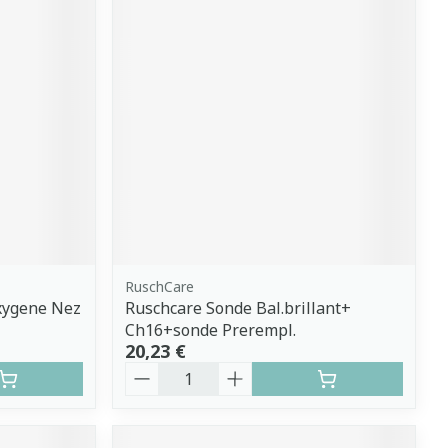
RuschCare
xygene Nez
Ruschcare Sonde Bal.brillant+
Ch16+sonde Prerempl.
20,23 €
Quantité