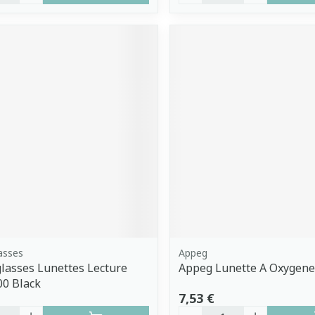
asses
Appeg
asses Lunettes Lecture
Appeg Lunette A Oxygene
00 Black
7,53 €
é
Quantité