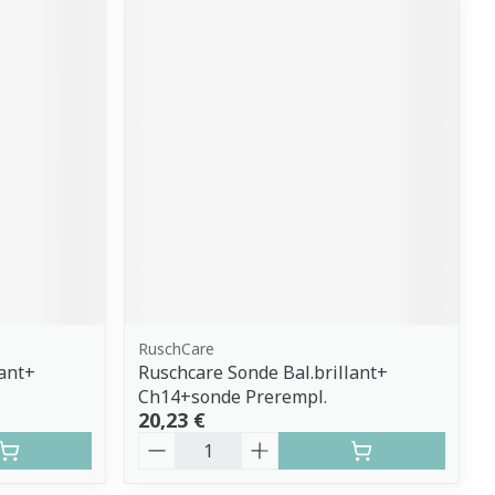
RuschCare
lant+
Ruschcare Sonde Bal.brillant+
Ch14+sonde Prerempl.
20,23 €
Quantité