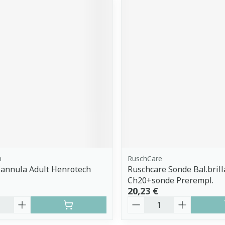
h
RuschCare
annula Adult Henrotech
Ruschcare Sonde Bal.bril
Ch20+sonde Prerempl.
20,23 €
é
Quantité