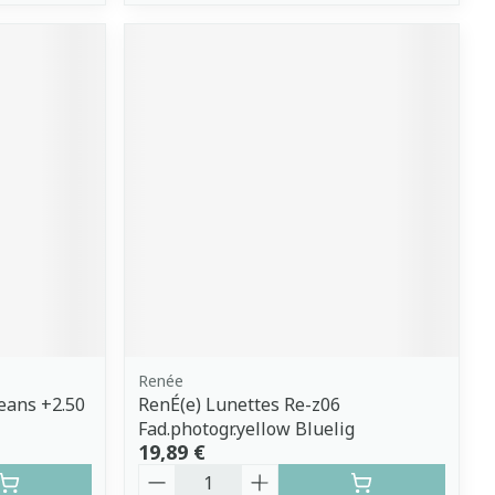
Renée
eans +2.50
RenÉ(e) Lunettes Re-z06
Fad.photogr.yellow Bluelig
19,89 €
Quantité