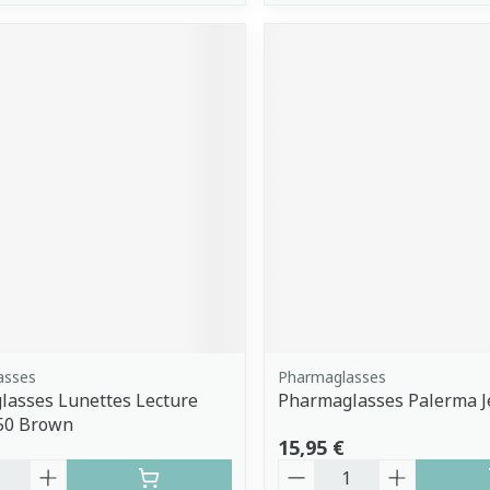
asses
Pharmaglasses
asses Lunettes Lecture
Pharmaglasses Palerma J
.50 Brown
15,95 €
é
Quantité