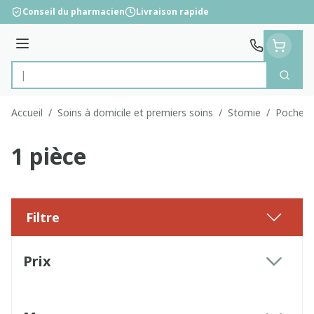
Aller au contenu
Conseil du pharmacien
Livraison rapide
Menu
Cherc
Rechercher
Accueil
/
Soins à domicile et premiers soins
/
Stomie
/
Poche s
1 pièce
Filtre
Passer à la liste des produits
Prix
filter