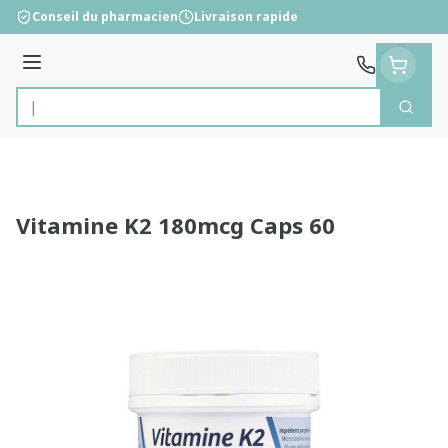
Aller au contenu
Conseil du pharmacien
Livraison rapide
Menu
Cherc
Rechercher
Vitamine K2 180mcg Caps 60