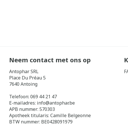
Neem contact met ons op
K
Antophar SRL
F
Place Du Préau 5
7640
Antoing
Telefoon:
069 44 21 47
E-mailadres:
info@
antophar.be
APB nummer:
570303
Apotheek titularis:
Camille Belgeonne
BTW nummer:
BE0428091979