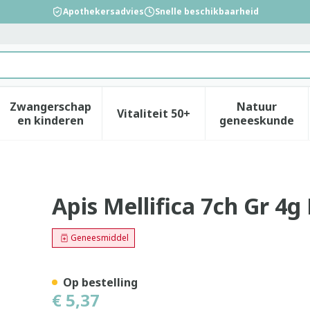
Apothekersadvies
Snelle beschikbaarheid
Zwangerschap
Natuur
Vitaliteit 50+
id, verzorging en hygiëne categorie
enu voor Dieet, voeding en vitamines categorie
Toon submenu voor Zwangerschap en kinderen
Toon submenu voor Vitalitei
Toon sub
en kinderen
geneeskunde
iron
Apis Mellifica 7ch Gr 4g
Geneesmiddel
Op bestelling
€ 5,37