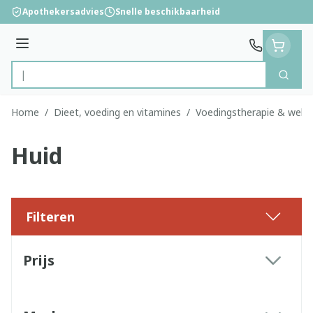
Ga naar de inhoud
Apothekersadvies
Snelle beschikbaarheid
Menu
Zoek
Product, merk, categorie...
Home
/
Dieet, voeding en vitamines
/
Voedingstherapie & welzi
Huid
Filteren
Doorgaan naar productlijst
Prijs
filter