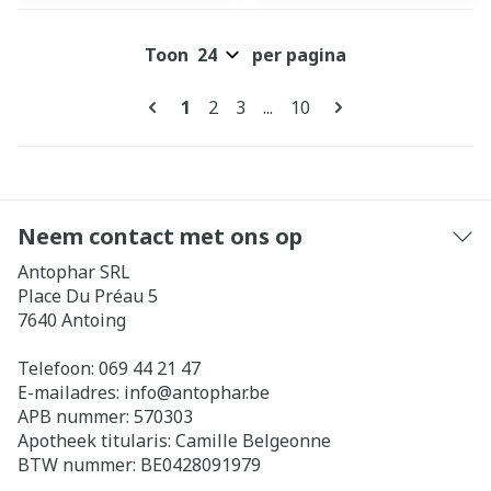
Toon
per pagina
Pagina's
U lees momenteel pagina
Pagina
Pagina
Pagina
1
2
3
...
10
Neem contact met ons op
Antophar SRL
Place Du Préau 5
7640
Antoing
Telefoon:
069 44 21 47
E-mailadres:
info@
antophar.be
APB nummer:
570303
Apotheek titularis:
Camille Belgeonne
BTW nummer:
BE0428091979