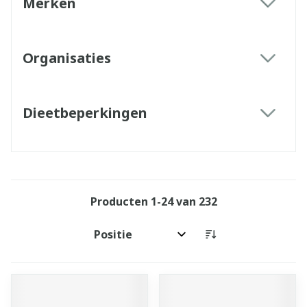
Merken
filter
Organisaties
filter
Dieetbeperkingen
filter
Producten
1
-
24
van
232
Sorteer op: