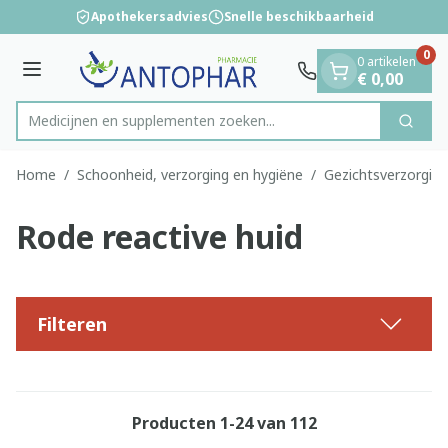
Dia 1 van 1
Ga naar de inhoud
Apothekersadvies
Snelle beschikbaarheid
0
0 artikelen
Menu
€ 0,00
Medicijnen en supplementen zoeken..
Zoek
Product, merk, categorie...
Home
/
Schoonheid, verzorging en hygiëne
/
Gezichtsverzorging
Rode reactive huid
Filteren
Producten
1
-
24
van
112