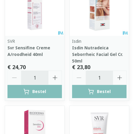
SVR
Isdin
Svr Sensifine Creme
Isdin Nutradeica
A/roodheid 40ml
Seborrheic Facial Gel Cr.
50ml
€ 24,70
€ 23,80
Aantal
Aantal
Bestel
Bestel