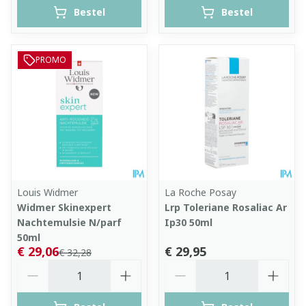
Bestel
Bestel
PROMO
Louis Widmer
La Roche Posay
Widmer Skinexpert
Lrp Toleriane Rosaliac Ar
Nachtemulsie N/parf
Ip30 50ml
50ml
€ 29,06
€ 29,95
€ 32,28
Aantal
Aantal