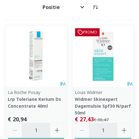
Sorteer op:
PROMO
La Roche Posay
Louis Widmer
Lrp Toleriane Kerium Ds
Widmer Skinexpert
Concentrate 40ml
Dagemulsie Spf30 N/parf
50ml
€ 20,94
€ 27,43
€ 30,47
Aantal
Aantal