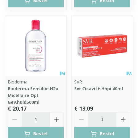
Bestel
Bestel
Bioderma
SVR
Bioderma Sensibio H2o
Svr Cicavit+ Hhpi 40ml
Micellaire Opl
Gev.huid500ml
€ 20,17
€ 13,09
Aantal
Aantal
Bestel
Bestel