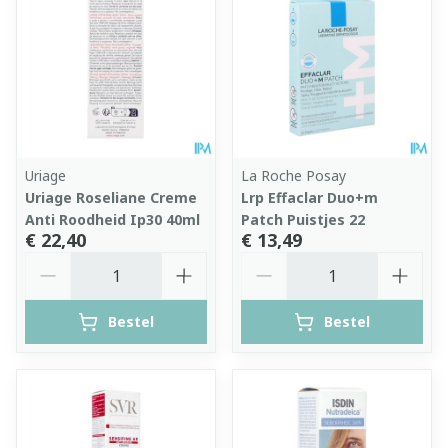
Uriage
La Roche Posay
Uriage Roseliane Creme
Lrp Effaclar Duo+m
Anti Roodheid Ip30 40ml
Patch Puistjes 22
€ 22,40
€ 13,49
Aantal
Aantal
Bestel
Bestel