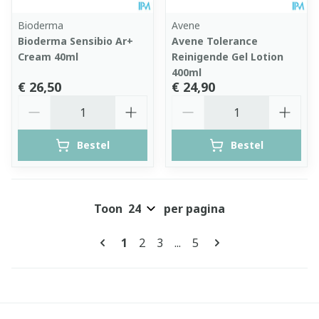
Bioderma
Avene
Bioderma Sensibio Ar+
Avene Tolerance
Cream 40ml
Reinigende Gel Lotion
400ml
€ 26,50
€ 24,90
Aantal
Aantal
Bestel
Bestel
Toon
per pagina
Pagina's
U lees momenteel pagina
Pagina
Pagina
Pagina
1
2
3
...
5