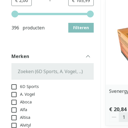
-
Minimumwaarde
Maximale waarde
€ 2,00
€ 165,99
Gebruik de pijltjestoetsen links en rechts om de min
396 producten
Filteren
Merken
filter
6D Sports
Svenergy
A. Vogel
Aboca
€ 20,84
Alfa
Aantal
Altisa
Alvityl