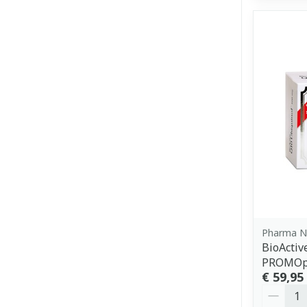
Pharma N
BioActi
PROMOp
€ 59,95
Aantal