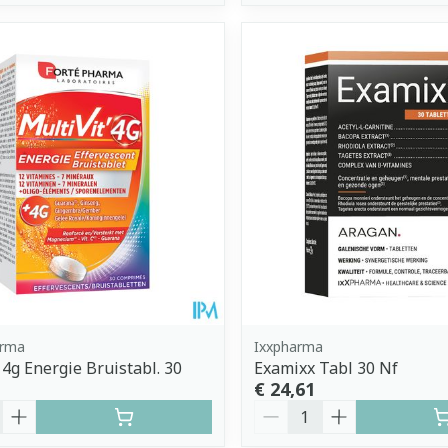
arma
Ixxpharma
 4g Energie Bruistabl. 30
Examixx Tabl 30 Nf
€ 24,61
Aantal