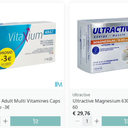
Ultractive
 Adult Multi Vitamines Caps
Ultractive Magnesium 6
o -3€
60
€ 29,76
Aantal