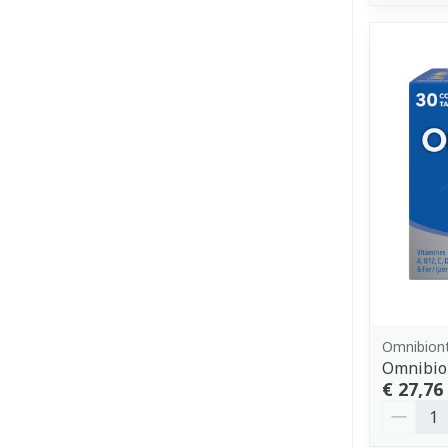
Omnibion
Omnibion
€ 27,76
Aantal