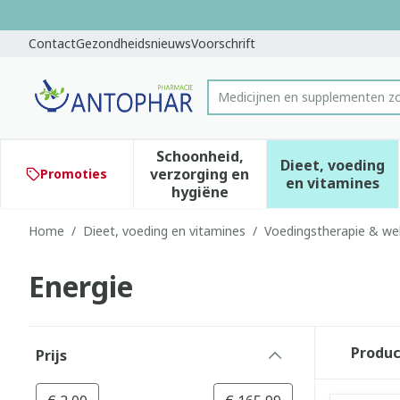
Ga naar de inhoud
Dia 1 van 1
Contact
Gezondheidsnieuws
Voorschrift
Product, merk, categorie...
Schoonheid,
Dieet, voeding
verzorging en
Promoties
Toon submenu voor Schoonhe
Toon subm
en vitamines
hygiëne
Home
/
Dieet, voeding en vitamines
/
Voedingstherapie & wel
Energie
Doorgaan naar productlijst
Produ
Prijs
filter