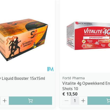
imale en maximale prijswaarden aan te passen.
 Liquid Booster 15x15ml
Forté Pharma
Vitalite 4g Opwekkend En
Shots 10
€ 13,50
Aantal