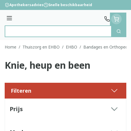
Ga naar de inhoud
Apothekersadvies
Snelle beschikbaarheid
Menu
Zoek
Product, merk, categorie...
Home
/
Thuiszorg en EHBO
/
EHBO
/
Bandages en Orthopedie
Knie, heup en been
Filteren
Doorgaan naar productlijst
Prijs
filter