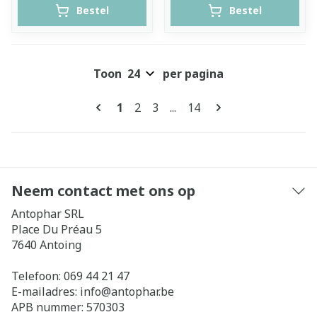
Bestel
Bestel
Toon
per pagina
Pagina's
U lees momenteel pagina
Pagina
Pagina
Pagina
1
2
3
...
14
Neem contact met ons op
Antophar SRL
Place Du Préau 5
7640
Antoing
Telefoon:
069 44 21 47
E-mailadres:
info@
antophar.be
APB nummer:
570303