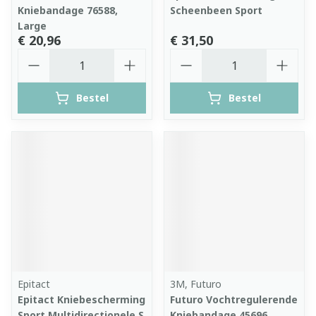
Kniebandage 76588,
Scheenbeen Sport
Large
€ 20,96
€ 31,50
Aantal
Aantal
Bestel
Bestel
Epitact
3M, Futuro
Epitact Kniebescherming
Futuro Vochtregulerende
Sport Multidirectionele S
Kniebandage 45696,