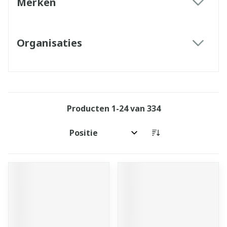
Merken
filter
Organisaties
filter
Producten
1
-
24
van
334
Sorteer op: