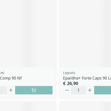
iel
Lepivits
 Comp 90 Nf
Epa/dha+ Forte Caps 90 L
€ 26,90
Aantal