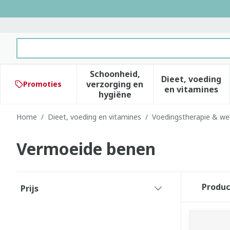
Ga naar de inhoud
Product, merk, categorie...
Schoonheid,
Dieet, voeding
verzorging en
Promoties
Toon submenu voor Schoonhe
Toon subm
en vitamines
hygiëne
Home
/
Dieet, voeding en vitamines
/
Voedingstherapie & wel
Vermoeide benen
Doorgaan naar productlijst
Produ
Prijs
filter