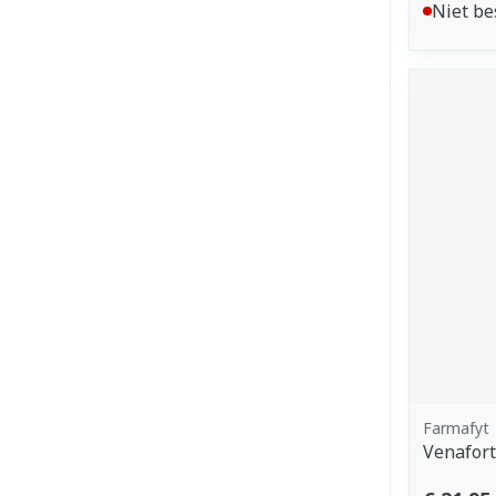
Niet be
Farmafyt
Venafor