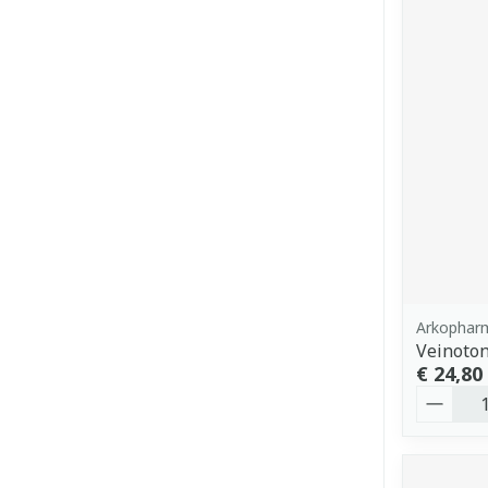
Arkophar
Veinoton
€ 24,80
Aantal