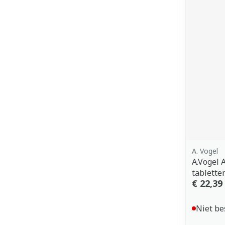
A. Vogel
A.Vogel 
tablette
€ 22,39
Niet be