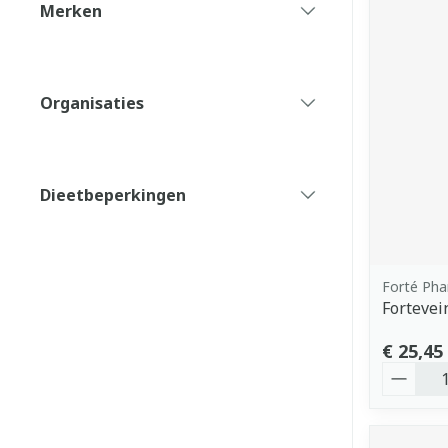
Merken
filter
Organisaties
filter
Dieetbeperkingen
filter
Forté Ph
Fortevei
€ 25,45
Aantal