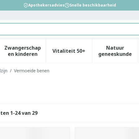
Apothekersadvies
Snelle beschikbaarheid
Zwangerschap
Natuur
Vitaliteit 50+
id, verzorging en hygiëne categorie
enu voor Dieet, voeding en vitamines categorie
Toon submenu voor Zwangerschap en kinderen
Toon submenu voor Vitalitei
Toon sub
en kinderen
geneeskunde
zijn
/
Vermoeide benen
cten
1
-
24
van
29