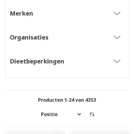
Merken
filter
Organisaties
filter
Dieetbeperkingen
filter
Producten
1
-
24
van
4353
Sorteer op: