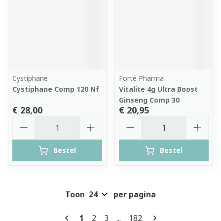
Cystiphane
Forté Pharma
Cystiphane Comp 120 Nf
Vitalite 4g Ultra Boost
Ginseng Comp 30
€ 28,00
€ 20,95
Aantal
Aantal
Bestel
Bestel
Toon
per pagina
Pagina's
U lees momenteel pagina
Pagina
Pagina
Pagina
1
2
3
...
182