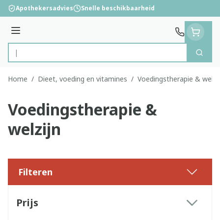
Ga naar de inhoud
Apothekersadvies
Snelle beschikbaarheid
Menu
Zoek
Product, merk, categorie...
Home
/
Dieet, voeding en vitamines
/
Voedingstherapie & welzi
Voedingstherapie &
welzijn
Filteren
Doorgaan naar productlijst
Prijs
filter