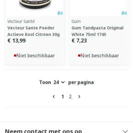
Vecteur Santé
Gum
Vecteur Sante Poeder
Gum Tandpasta Original
Actieve Kool Citroen 30g
White 75ml 1745
€ 13,99
€ 7,23
Niet beschikbaar
Niet beschikbaar
Toon
per pagina
Pagina's
U lees momenteel pagina
Pagina
1
2
Neem contact met ons op