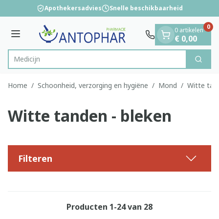
Dia 1 van 1
Ga naar de inhoud
Apothekersadvies
Snelle beschikbaarheid
0
0 artikelen
Menu
€ 0,00
Zoek
Product, merk, categorie...
Home
/
Schoonheid, verzorging en hygiëne
/
Mond
/
Witte tan
Witte tanden - bleken
Filteren
Producten
1
-
24
van
28