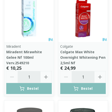
Miradent
Colgate
Miradent Mirawhite
Colgate Max White
Gelee Nf 100ml
Overnight Whitening Pen
Verv.2549210
2,5ml Nf
€ 10,25
€ 24,99
Aantal
Aantal
Bestel
Bestel