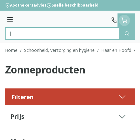
Ga naar de inhoud
Apothekersadvies
Snelle beschikbaarheid
Menu
Zoek
Product, merk, categorie...
Home
/
Schoonheid, verzorging en hygiëne
/
Haar en Hoofd
/
Zonneproducten
Filteren
Doorgaan naar productlijst
Prijs
filter