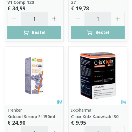
V1 Comp 120
27
€ 34,99
€ 19,78
Aantal
Aantal
Bestel
Bestel
Trenker
Ixxpharma
Kidcool Siroop Fl 150ml
C-ixx Kidz Kauwtabl 30
€ 24,90
€ 9,95
Aantal
Aantal