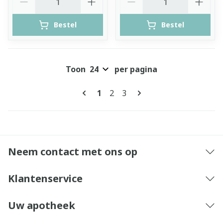
Bestel
Bestel
Toon
per pagina
Pagina's
U lees momenteel pagina
Pagina
Pagina
1
2
3
Neem contact met ons op
Klantenservice
Uw apotheek