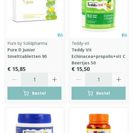
Pure by Solidpharma
Teddy-vit
Pure D Junior
Teddy Vit
Smelttabletten 90
Echinacea+propolis+vit C
Beertjes 50
€ 15,85
€ 15,50
Aantal
Aantal
Bestel
Bestel