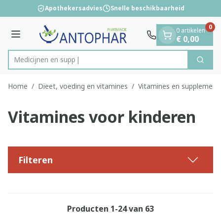
Dia 1 van 1
Ga naar de inhoud
Apothekersadvies
Snelle beschikbaarheid
0
0 artikelen
Menu
€ 0,00
Zoek
Product, merk, categorie...
Home
/
Dieet, voeding en vitamines
/
Vitamines en supplement
Vitamines voor kinderen
Filteren
Producten
1
-
24
van
63