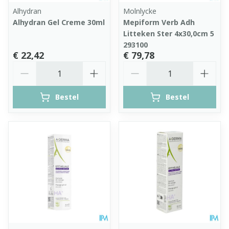
Alhydran
Molnlycke
Alhydran Gel Creme 30ml
Mepiform Verb Adh
Litteken Ster 4x30,0cm 5
293100
€ 22,42
€ 79,78
Aantal
Aantal
Bestel
Bestel