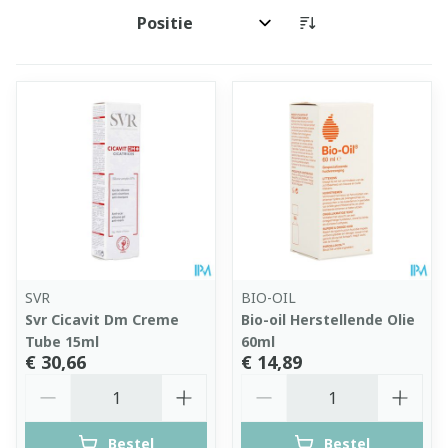
Sorteer op:
SVR
BIO-OIL
Svr Cicavit Dm Creme
Bio-oil Herstellende Olie
Tube 15ml
60ml
€ 30,66
€ 14,89
Aantal
Aantal
Bestel
Bestel