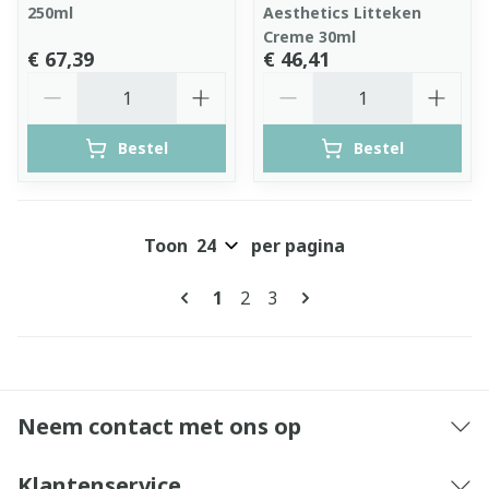
250ml
Aesthetics Litteken
Creme 30ml
€ 67,39
€ 46,41
Aantal
Aantal
Bestel
Bestel
Toon
per pagina
Pagina's
U lees momenteel pagina
Pagina
Pagina
1
2
3
Neem contact met ons op
Klantenservice