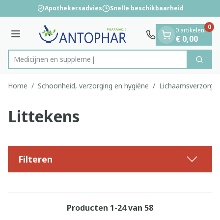
Dia 1 van 1
Ga naar de inhoud
Apothekersadvies
Snelle beschikbaarheid
0
0 artikelen
Menu
€ 0,00
Medi
Zoek
Product, merk, categorie...
Home
/
Schoonheid, verzorging en hygiëne
/
Lichaamsverzorgin
Littekens
Filteren
Producten
1
-
24
van
58