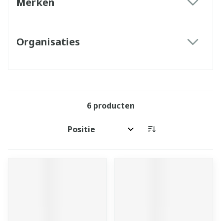
Merken
filter
Organisaties
filter
6
producten
Sorteer op: