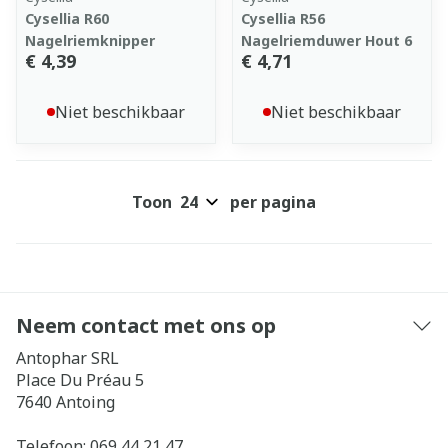
Cysellia R60
Cysellia R56
Nagelriemknipper
Nagelriemduwer Hout 6
€ 4,39
€ 4,71
Niet beschikbaar
Niet beschikbaar
Toon
per pagina
Neem contact met ons op
Antophar SRL
Place Du Préau 5
7640
Antoing
Telefoon:
069 44 21 47