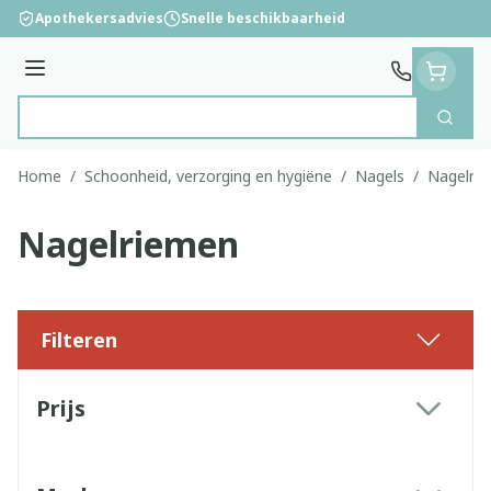
Ga naar de inhoud
Apothekersadvies
Snelle beschikbaarheid
Menu
Zoek
Product, merk, categorie...
Home
/
Schoonheid, verzorging en hygiëne
/
Nagels
/
Nagelri
Nagelriemen
Filteren
Doorgaan naar productlijst
Prijs
filter