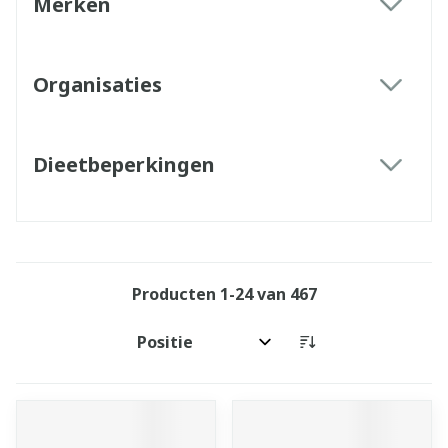
Merken
filter
Organisaties
filter
Dieetbeperkingen
filter
Producten
1
-
24
van
467
Sorteer op: