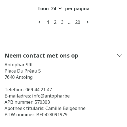
Toon
per pagina
Pagina's
U lees momenteel pagina
Pagina
Pagina
Pagina
1
2
3
...
20
Neem contact met ons op
Antophar SRL
Place Du Préau 5
7640
Antoing
Telefoon:
069 44 21 47
E-mailadres:
info@
antophar.be
APB nummer:
570303
Apotheek titularis:
Camille Belgeonne
BTW nummer:
BE0428091979