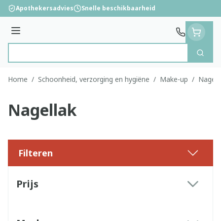
Ga naar de inhoud
Apothekersadvies
Snelle beschikbaarheid
Menu
Zoek
Product, merk, categorie...
Home
/
Schoonheid, verzorging en hygiëne
/
Make-up
/
Nagell
Nagellak
Filteren
Doorgaan naar productlijst
Prijs
filter