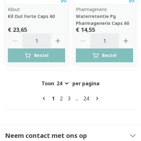
Kilout
Pharmagenerix
Kil Out Forte Caps 60
Waterretentie Pg
Pharmagenerix Caps 60
€ 23,65
€ 14,55
Aantal
Aantal
Bestel
Bestel
Toon
per pagina
Pagina's
U lees momenteel pagina
Pagina
Pagina
Pagina
1
2
3
...
24
Neem contact met ons op