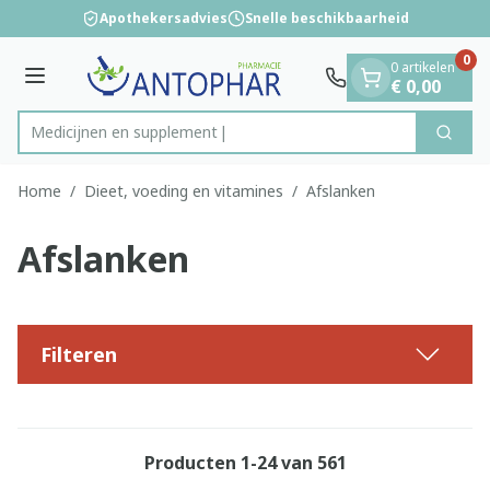
Dia 1 van 1
Ga naar de inhoud
Apothekersadvies
Snelle beschikbaarheid
0
0 artikelen
Menu
€ 0,00
Medi
Zoek
Product, merk, categorie...
Home
/
Dieet, voeding en vitamines
/
Afslanken
Afslanken
Filteren
Producten
1
-
24
van
561