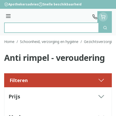
Ga naar de inhoud
Apothekersadvies
Snelle beschikbaarheid
Menu
Zoek
Product, merk, categorie...
Home
/
Schoonheid, verzorging en hygiëne
/
Gezichtsverzorging
Anti rimpel - veroudering
Filteren
Doorgaan naar productlijst
Prijs
filter