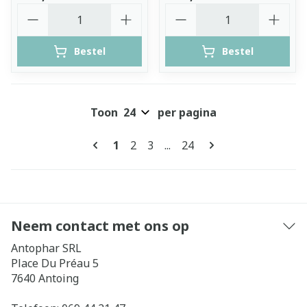
Aantal
Aantal
Bestel
Bestel
Toon
per pagina
Pagina's
U lees momenteel pagina
Pagina
Pagina
Pagina
1
2
3
...
24
Neem contact met ons op
Antophar SRL
Place Du Préau 5
7640
Antoing