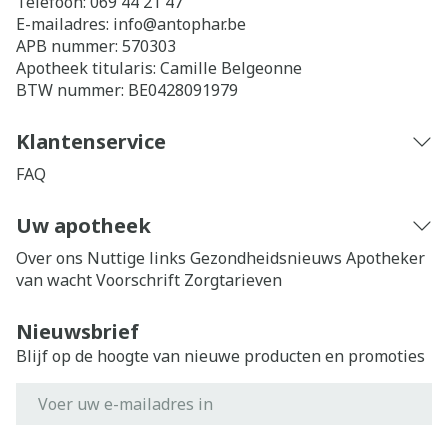
Telefoon:
069 44 21 47
E-mailadres:
info@
antophar.be
APB nummer:
570303
Apotheek titularis:
Camille Belgeonne
BTW nummer:
BE0428091979
Klantenservice
FAQ
Uw apotheek
Over ons
Nuttige links
Gezondheidsnieuws
Apotheker
van wacht
Voorschrift
Zorgtarieven
Nieuwsbrief
Blijf op de hoogte van nieuwe producten en promoties
E-mail adres