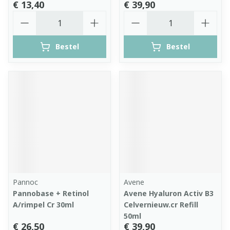
€ 13,40
€ 39,90
Aantal
Aantal
Bestel
Bestel
Pannoc
Avene
Pannobase + Retinol
Avene Hyaluron Activ B3
A/rimpel Cr 30ml
Celvernieuw.cr Refill
50ml
€ 26,50
€ 39,90