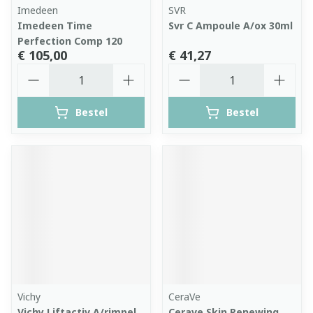
Imedeen
SVR
Imedeen Time
Svr C Ampoule A/ox 30ml
Perfection Comp 120
€ 105,00
€ 41,27
Aantal
Aantal
Bestel
Bestel
Vichy
CeraVe
Vichy Liftactiv A/rimpel
Cerave Skin Renewing