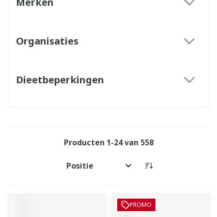
Merken
filter
Organisaties
filter
Dieetbeperkingen
filter
Producten
1
-
24
van
558
Sorteer op:
PROMO