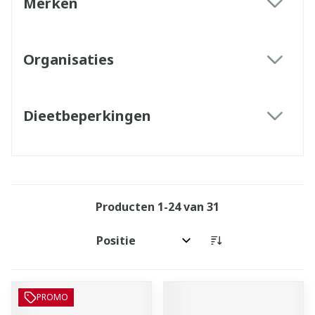
Merken
filter
Organisaties
filter
Dieetbeperkingen
filter
Producten
1
-
24
van
31
Sorteer op:
PROMO