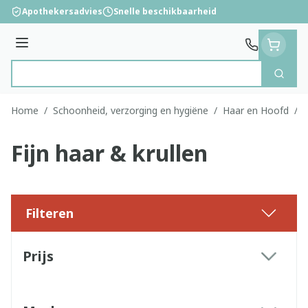
Ga naar de inhoud
Apothekersadvies
Snelle beschikbaarheid
Menu
Zoek
Product, merk, categorie...
Home
/
Schoonheid, verzorging en hygiëne
/
Haar en Hoofd
/
F
Fijn haar & krullen
Filteren
Doorgaan naar productlijst
Prijs
filter