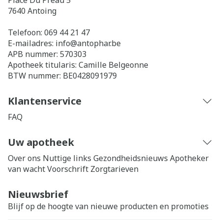
Place Du Préau 5
7640
Antoing
Telefoon:
069 44 21 47
E-mailadres:
info@
antophar.be
APB nummer:
570303
Apotheek titularis:
Camille Belgeonne
BTW nummer:
BE0428091979
Klantenservice
FAQ
Uw apotheek
Over ons
Nuttige links
Gezondheidsnieuws
Apotheker
van wacht
Voorschrift
Zorgtarieven
Nieuwsbrief
Blijf op de hoogte van nieuwe producten en promoties