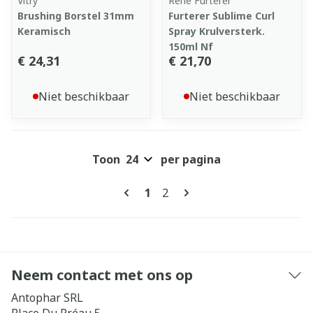
Vitry
René Furterer
Brushing Borstel 31mm
Furterer Sublime Curl
Keramisch
Spray Krulversterk.
150ml Nf
€ 24,31
€ 21,70
Niet beschikbaar
Niet beschikbaar
Toon
per pagina
Pagina's
U lees momenteel pagina
Pagina
1
2
Neem contact met ons op
Antophar SRL