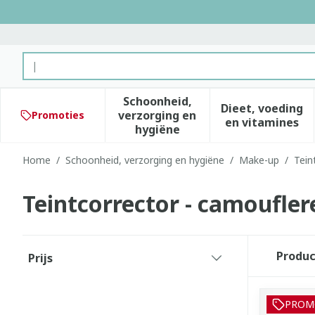
Ga naar de inhoud
Product, merk, categorie...
Schoonheid,
Dieet, voeding
verzorging en
Promoties
Toon submenu voor Schoonhe
Toon subm
en vitamines
hygiëne
Home
/
Schoonheid, verzorging en hygiëne
/
Make-up
/
Tein
Teintcorrector - camoufle
Doorgaan naar productlijst
Produ
Prijs
filter
PROM