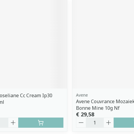
oseliane Cc Cream Ip30
Avene
Avene Couvrance Mozaie
ml
Bonne Mine 10g Nf
€ 29,58
Aantal