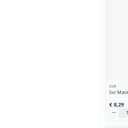
SVR
Svr Mask
€ 8,29
Aantal