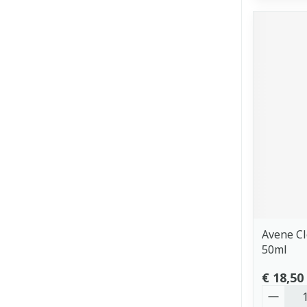
Avene C
50ml
€ 18,50
Aantal