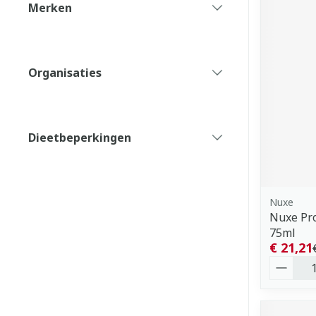
Merken
filter
Organisaties
filter
Dieetbeperkingen
filter
Nuxe
Nuxe Pr
75ml
€ 21,21
Aantal