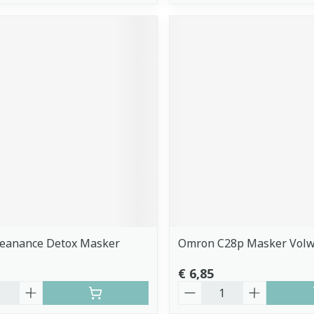
leanance Detox Masker
Omron C28p Masker Vol
€ 6,85
Aantal