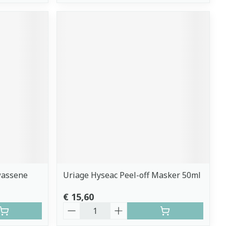
wassene
Uriage Hyseac Peel-off Masker 50ml
€ 15,60
Aantal