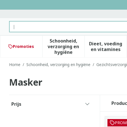
Ga naar de inhoud
Product, merk, categorie...
Schoonheid,
Dieet, voeding
verzorging en
Promoties
Toon submenu voor Schoonhe
Toon subm
en vitamines
hygiëne
Home
/
Schoonheid, verzorging en hygiëne
/
Gezichtsverzorg
Masker
Doorgaan naar productlijst
Produ
Prijs
filter
PROM