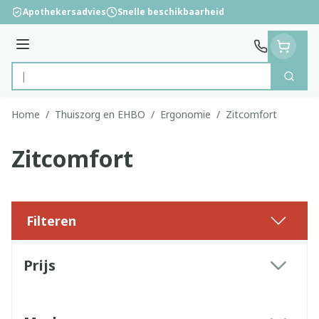
Ga naar de inhoud
Apothekersadvies
Snelle beschikbaarheid
Menu
Zoek
Product, merk, categorie...
Home
/
Thuiszorg en EHBO
/
Ergonomie
/
Zitcomfort
Zitcomfort
Filteren
Doorgaan naar productlijst
Prijs
filter