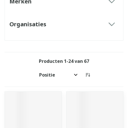
Merken
filter
Organisaties
filter
Producten
1
-
24
van
67
Sorteer op: