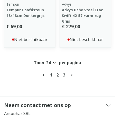
Tempur
Advys
Tempur Hoofdsteun
Advys Dche Stoel Etac
18x18cm Donkergrijs
Swift 42-57 +arm-rug
Grijs
€ 69,00
€ 279,00
Niet beschikbaar
Niet beschikbaar
Toon
per pagina
Pagina's
U lees momenteel pagina
Pagina
Pagina
1
2
3
Neem contact met ons op
Antophar SRL