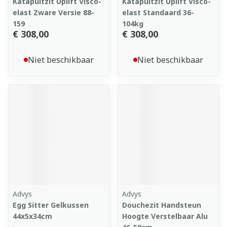
Katapultzit Uplift Visco-
Katapultzit Uplift Visco-
elast Zware Versie 88-
elast Standaard 36-
159
104kg
€ 308,00
€ 308,00
Niet beschikbaar
Niet beschikbaar
Advys
Advys
Egg Sitter Gelkussen
Douchezit Handsteun
44x5x34cm
Hoogte Verstelbaar Alu