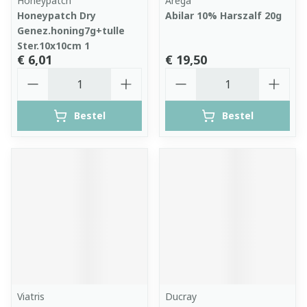
Honeypatch
Arega
Honeypatch Dry
Abilar 10% Harszalf 20g
Genez.honing7g+tulle
Ster.10x10cm 1
€ 6,01
€ 19,50
Aantal
Aantal
Bestel
Bestel
Viatris
Ducray