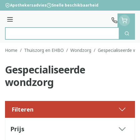
Ga naar de inhoud
Apothekersadvies
Snelle beschikbaarheid
Menu
Zoek
Product, merk, categorie...
Home
/
Thuiszorg en EHBO
/
Wondzorg
/
Gespecialiseerde w
Gespecialiseerde
wondzorg
Filteren
Doorgaan naar productlijst
Prijs
filter