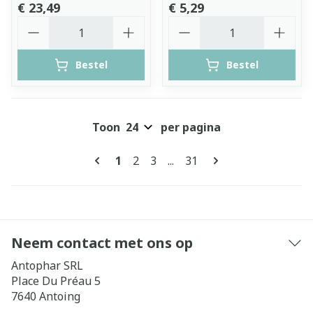
€ 23,49
€ 5,29
Aantal
Aantal
Bestel
Bestel
Toon
per pagina
Pagina's
U lees momenteel pagina
Pagina
Pagina
Pagina
1
2
3
...
31
Neem contact met ons op
Antophar SRL
Place Du Préau 5
7640
Antoing