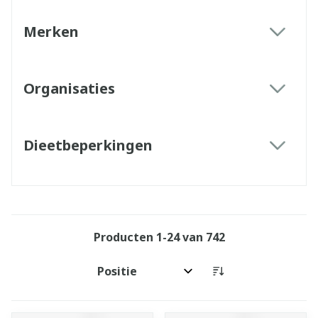
Merken
filter
Organisaties
filter
Dieetbeperkingen
filter
Producten
1
-
24
van
742
Sorteer op: