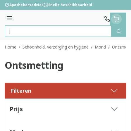
Ga naar de inhoud
Apothekersadvies
Snelle beschikbaarheid
Menu
Zoek
Product, merk, categorie...
Home
/
Schoonheid, verzorging en hygiëne
/
Mond
/
Ontsmett
Ontsmetting
Filteren
Doorgaan naar productlijst
Prijs
filter