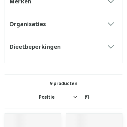
Merken
filter
Organisaties
filter
Dieetbeperkingen
filter
9
producten
Sorteer op: