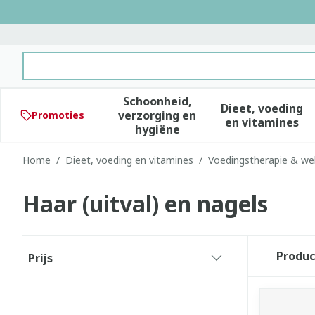
Ga naar de inhoud
Product, merk, categorie...
Schoonheid,
Dieet, voeding
verzorging en
Promoties
Toon submenu voor Schoonhe
Toon subm
en vitamines
hygiëne
Home
/
Dieet, voeding en vitamines
/
Voedingstherapie & wel
Haar (uitval) en nagels
Doorgaan naar productlijst
Produ
Prijs
filter