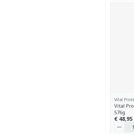
Vital Prot
Vital Pr
576g
€ 48,95
Aantal