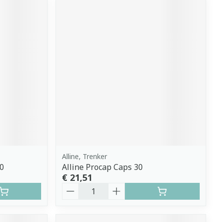
Alline, Trenker
0
Alline Procap Caps 30
€ 21,51
Aantal