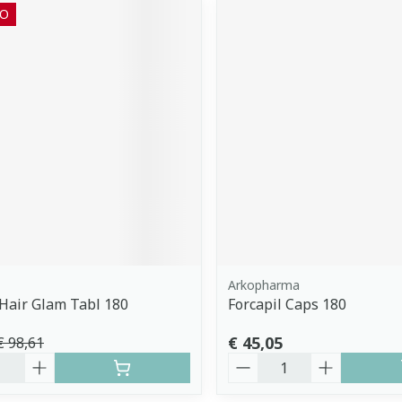
O
Arkopharma
Hair Glam Tabl 180
Forcapil Caps 180
€ 45,05
€ 98,61
Aantal