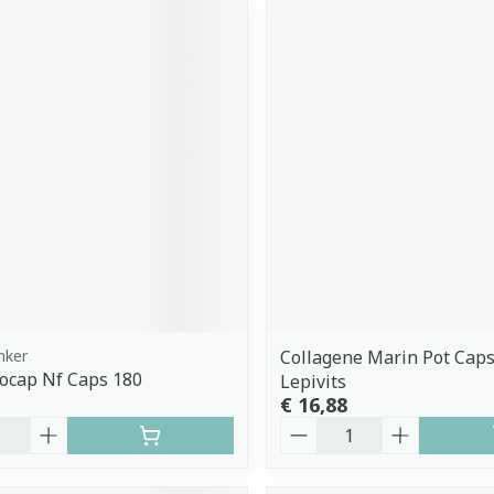
enker
Collagene Marin Pot Caps
rocap Nf Caps 180
Lepivits
€ 16,88
Aantal