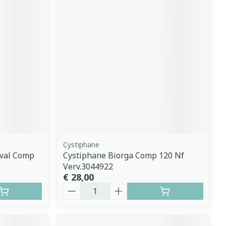
Cystiphane
tval Comp
Cystiphane Biorga Comp 120 Nf
Verv.3044922
€ 28,00
Aantal