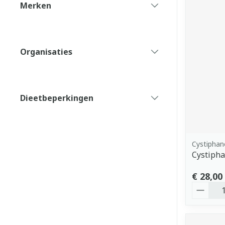
Merken
filter
Organisaties
filter
Dieetbeperkingen
filter
Cystiphan
Cystiph
€ 28,00
Aantal