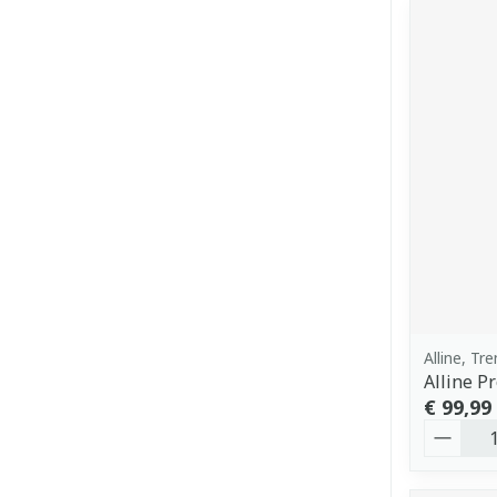
Alline, Tr
Alline P
€ 99,99
Aantal