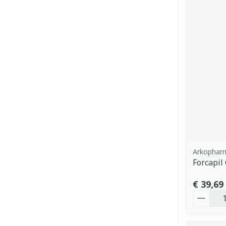
Arkophar
Forcapil
€ 39,69
Aantal