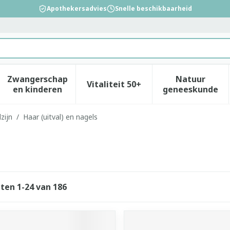
Apothekersadvies
Snelle beschikbaarheid
Zwangerschap
Natuur
Vitaliteit 50+
id, verzorging en hygiëne categorie
enu voor Dieet, voeding en vitamines categorie
Toon submenu voor Zwangerschap en kinderen
Toon submenu voor Vitalitei
Toon sub
en kinderen
geneeskunde
zijn
/
Haar (uitval) en nagels
cten
1
-
24
van
186