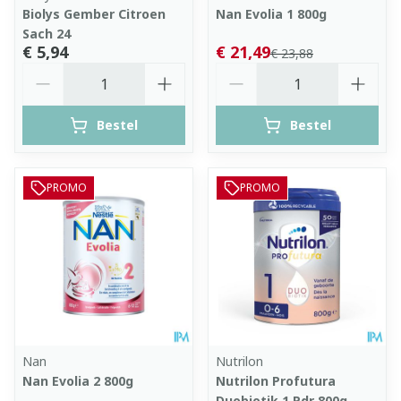
Biolys Gember Citroen
Nan Evolia 1 800g
Sach 24
€ 5,94
€ 21,49
€ 23,88
Aantal
Aantal
Bestel
Bestel
PROMO
PROMO
Nan
Nutrilon
Nan Evolia 2 800g
Nutrilon Profutura
Duobiotik 1 Pdr 800g