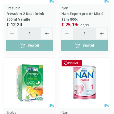
Fresubin
Nan
Fresubin 2 Kcal Drink
Nan Expertpro Ar Mix 0-
200ml Vanille
12m 800g
€ 12,24
€ 25,19
€ 27,99
Aantal
Aantal
Bestel
Bestel
PROMO
Biolys
Nan