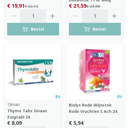
€ 19,91
€ 21,59
€ 22,12
€ 23,98
Aantal
Aantal
Bestel
Bestel
Tilman
Biolys Rode Wijnstok
Thymo Tabs Sinaas
Rode Vruchten S Ach 24
Zuigtabl 24
€ 8,09
€ 5,94