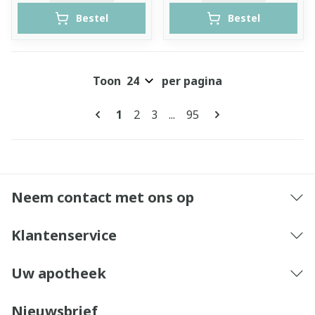
Bestel
Bestel
Toon
per pagina
Pagina's
U lees momenteel pagina
Pagina
Pagina
Pagina
1
2
3
...
95
Neem contact met ons op
Klantenservice
Uw apotheek
Nieuwsbrief