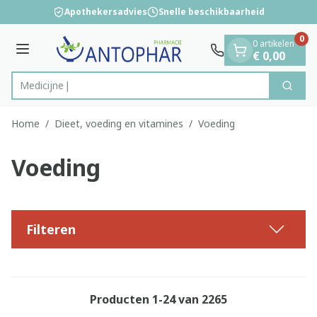
Dia 1 van 1
Ga naar de inhoud
Apothekersadvies
Snelle beschikbaarheid
0
0 artikelen
Menu
€ 0,00
Zoek
Product, merk, categorie...
Home
/
Dieet, voeding en vitamines
/
Voeding
Voeding
Filteren
Producten
1
-
24
van
2265