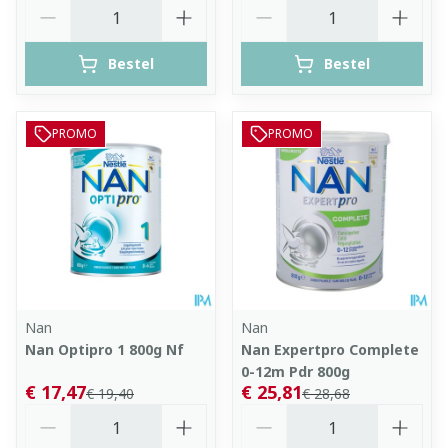
Aantal
Aantal
Bestel
Bestel
PROMO
PROMO
Nan
Nan
Nan Optipro 1 800g Nf
Nan Expertpro Complete
0-12m Pdr 800g
€ 17,47
€ 25,81
€ 19,40
€ 28,68
Aantal
Aantal