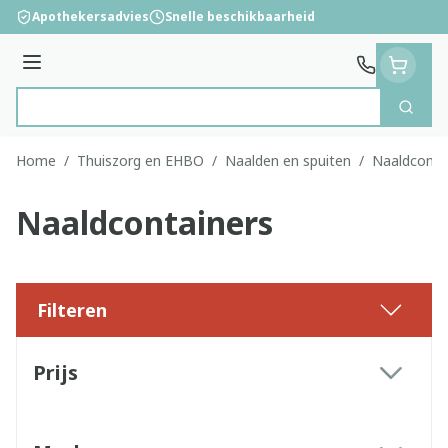
Ga naar de inhoud
Apothekersadvies
Snelle beschikbaarheid
Menu
Zoek
Product, merk, categorie...
Home
/
Thuiszorg en EHBO
/
Naalden en spuiten
/
Naaldconta
Naaldcontainers
Filteren
Doorgaan naar productlijst
Prijs
filter