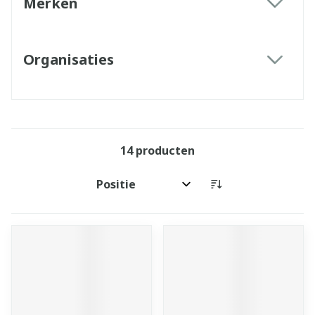
Merken
filter
Organisaties
filter
14
producten
Sorteer op: