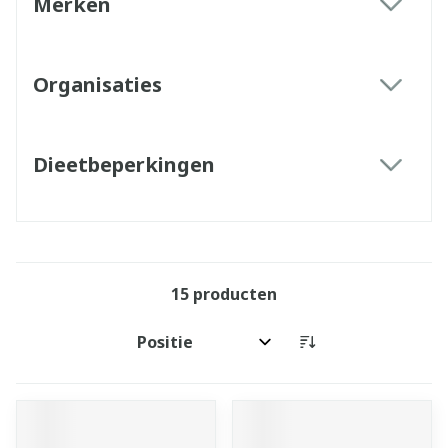
Merken
filter
Organisaties
filter
Dieetbeperkingen
filter
15
producten
Sorteer op: