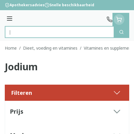
Ga naar de inhoud
Apothekersadvies
Snelle beschikbaarheid
Menu
Zoek
Product, merk, categorie...
Home
/
Dieet, voeding en vitamines
/
Vitamines en supplement
Jodium
Filteren
Doorgaan naar productlijst
Prijs
filter