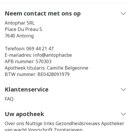
Neem contact met ons op
Antophar SRL
Place Du Préau 5
7640
Antoing
Telefoon:
069 44 21 47
E-mailadres:
info@
antophar.be
APB nummer:
570303
Apotheek titularis:
Camille Belgeonne
BTW nummer:
BE0428091979
Klantenservice
FAQ
Uw apotheek
Over ons
Nuttige links
Gezondheidsnieuws
Apotheker
van wacht
Voorschrift
Zorgtarieven