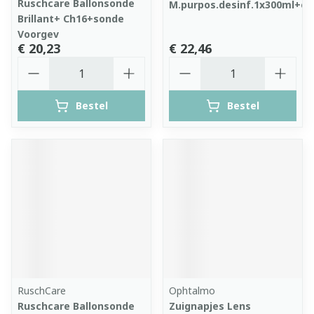
Ruschcare Ballonsonde
M.purpos.desinf.1x300ml+et
Brillant+ Ch16+sonde
Voorgev
€ 20,23
€ 22,46
Aantal
Aantal
Bestel
Bestel
RuschCare
Ophtalmo
Ruschcare Ballonsonde
Zuignapjes Lens