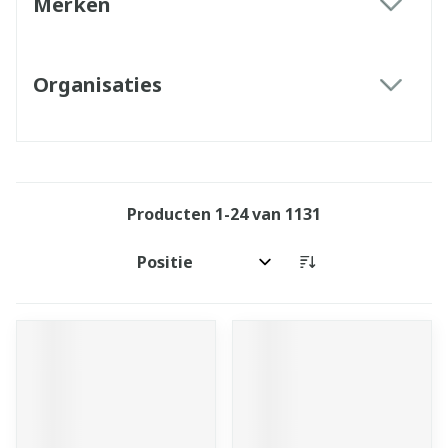
Merken
filter
Organisaties
filter
Producten
1
-
24
van
1131
Sorteer op: