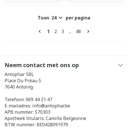
Toon
per pagina
Pagina's
U lees momenteel pagina
Pagina
Pagina
Pagina
1
2
3
...
48
Neem contact met ons op
Antophar SRL
Place Du Préau 5
7640
Antoing
Telefoon:
069 44 21 47
E-mailadres:
info@
antophar.be
APB nummer:
570303
Apotheek titularis:
Camille Belgeonne
BTW nummer:
BE0428091979