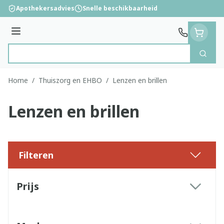
Ga naar de inhoud
Apothekersadvies
Snelle beschikbaarheid
Menu
Zoek
Product, merk, categorie...
Home
/
Thuiszorg en EHBO
/
Lenzen en brillen
Lenzen en brillen
Filteren
Doorgaan naar productlijst
Prijs
filter