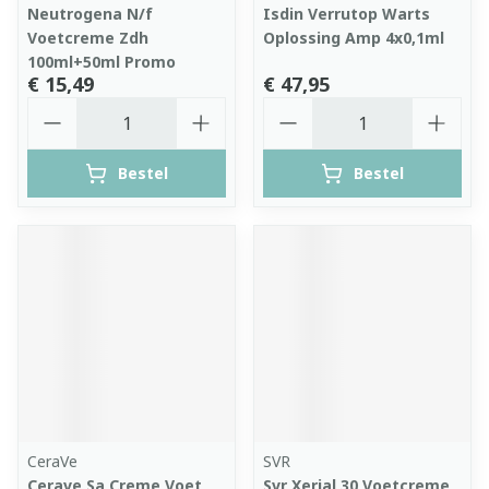
Neutrogena N/f
Isdin Verrutop Warts
Voetcreme Zdh
Oplossing Amp 4x0,1ml
100ml+50ml Promo
€ 15,49
€ 47,95
Aantal
Aantal
Bestel
Bestel
CeraVe
SVR
Cerave Sa Creme Voet
Svr Xerial 30 Voetcreme