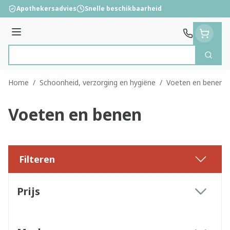
Ga naar de inhoud
Apothekersadvies
Snelle beschikbaarheid
Menu
Zoek
Product, merk, categorie...
Home
/
Schoonheid, verzorging en hygiëne
/
Voeten en benen
Voeten en benen
Filteren
Doorgaan naar productlijst
Prijs
filter