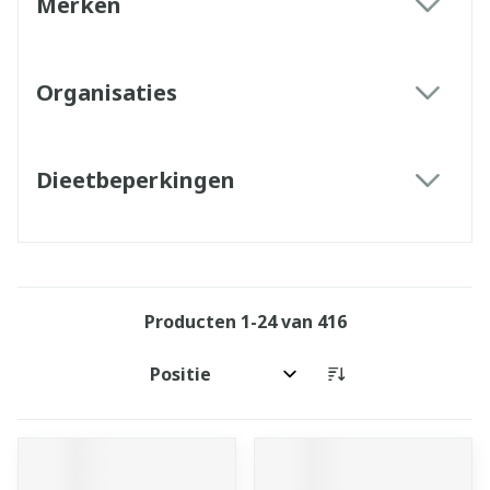
Merken
filter
Organisaties
filter
Dieetbeperkingen
filter
Producten
1
-
24
van
416
Sorteer op: