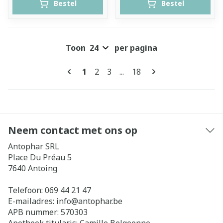
Bestel
Bestel
Toon
per pagina
Pagina's
U lees momenteel pagina
Pagina
Pagina
Pagina
1
2
3
...
18
Neem contact met ons op
Antophar SRL
Place Du Préau 5
7640
Antoing
Telefoon:
069 44 21 47
E-mailadres:
info@
antophar.be
APB nummer:
570303