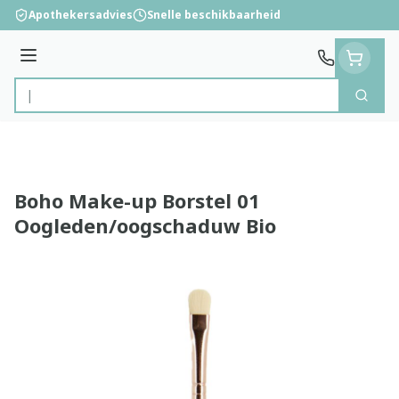
Ga naar de inhoud
Apothekersadvies
Snelle beschikbaarheid
Menu
Zoek
Product, merk, categorie...
Boho Make-up Borstel 01
Oogleden/oogschaduw Bio