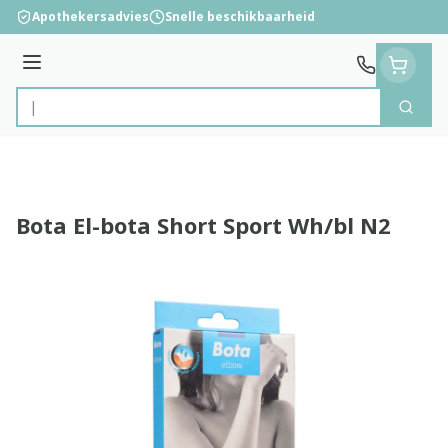
Ga naar de inhoud
Apothekersadvies
Snelle beschikbaarheid
Menu
Zoek
Product, merk, categorie...
Bota El-bota Short Sport Wh/bl N2