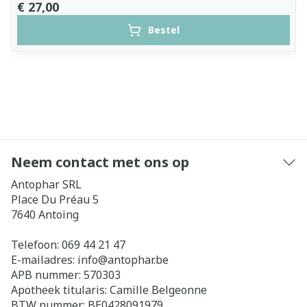
€ 27,00
Bestel
Neem contact met ons op
Antophar SRL
Place Du Préau 5
7640
Antoing
Telefoon:
069 44 21 47
E-mailadres:
info@
antophar.be
APB nummer:
570303
Apotheek titularis:
Camille Belgeonne
BTW nummer:
BE0428091979