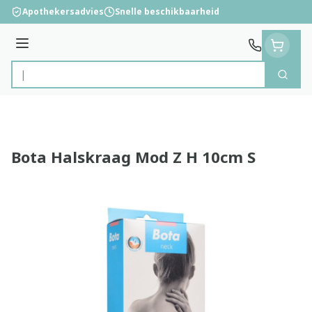
Ga naar de inhoud
Apothekersadvies
Snelle beschikbaarheid
Menu
Zoek
Product, merk, categorie...
Bota Halskraag Mod Z H 10cm S