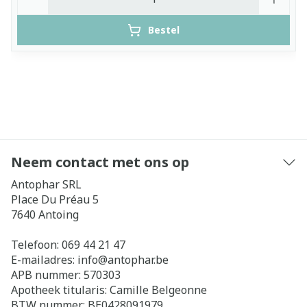
Bestel
Neem contact met ons op
Antophar SRL
Place Du Préau 5
7640
Antoing
Telefoon:
069 44 21 47
E-mailadres:
info@
antophar.be
APB nummer:
570303
Apotheek titularis:
Camille Belgeonne
BTW nummer:
BE0428091979