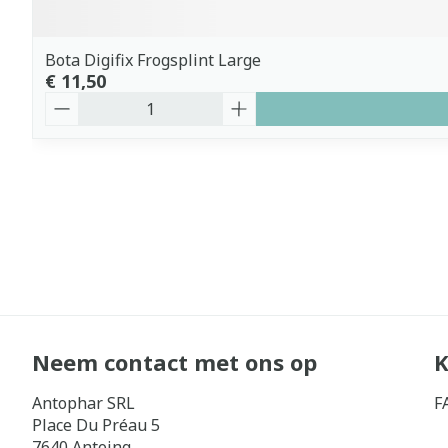
Bota Digifix Frogsplint Large
€ 11,50
Aantal
Neem contact met ons op
K
Antophar SRL
F
Place Du Préau 5
7640
Antoing