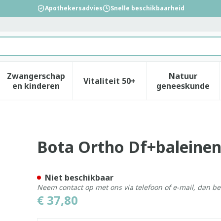
Apothekersadvies
Snelle beschikbaarheid
Zwangerschap
Natuur
Vitaliteit 50+
id, verzorging en hygiëne categorie
enu voor Dieet, voeding en vitamines categorie
Toon submenu voor Zwangerschap en kinderen
Toon submenu voor Vitalitei
Toon sub
en kinderen
geneeskunde
000 Wh N6
Bota Ortho Df+baleine
Niet beschikbaar
Neem contact op met ons via telefoon of e-mail, dan b
€ 37,80