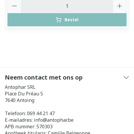
Aantal
Bestel
Neem contact met ons op
Antophar SRL
Place Du Préau 5
7640
Antoing
Telefoon:
069 44 21 47
E-mailadres:
info@
antophar.be
APB nummer:
570303
Apotheek titularis:
Camille Belgeonne