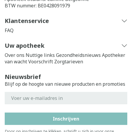
BTW nummer:
BE0428091979
Klantenservice
FAQ
Uw apotheek
Over ons
Nuttige links
Gezondheidsnieuws
Apotheker
van wacht
Voorschrift
Zorgtarieven
Nieuwsbrief
Blijf op de hoogte van nieuwe producten en promoties
E-mail adres
Inschrijven
Door op inschrijven te klikken, schrijft u zich in voor onze