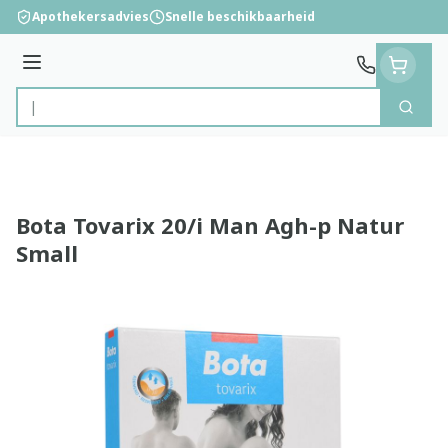
Ga naar de inhoud
Apothekersadvies
Snelle beschikbaarheid
Menu
Zoek
Product, merk, categorie...
Bota Tovarix 20/i Man Agh-p Natur
Small