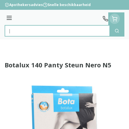
Ga naar de inhoud
Apothekersadvies
Snelle beschikbaarheid
Menu
Zoek
Product, merk, categorie...
Botalux 140 Panty Steun Nero N5