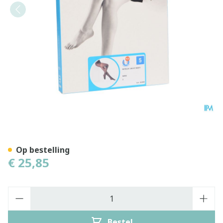
Botalux 140 Panty Steun N
Op bestelling
€ 25,85
Aantal
Bestel