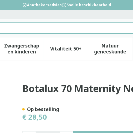
Apothekersadvies
Snelle beschikbaarheid
Zwangerschap
Natuur
Vitaliteit 50+
id, verzorging en hygiëne categorie
enu voor Dieet, voeding en vitamines categorie
Toon submenu voor Zwangerschap en kinderen
Toon submenu voor Vitalitei
Toon sub
en kinderen
geneeskunde
o N1
Botalux 70 Maternity N
Op bestelling
€ 28,50