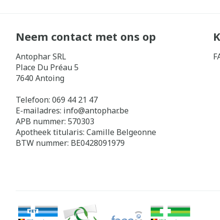
Neem contact met ons op
K
Antophar SRL
F
Place Du Préau 5
7640
Antoing
Telefoon:
069 44 21 47
E-mailadres:
info@
antophar.be
APB nummer:
570303
Apotheek titularis:
Camille Belgeonne
BTW nummer:
BE0428091979