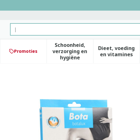
Ga naar de inhoud
Product, merk, categorie...
Schoonheid,
Dieet, voeding
verzorging en
Promoties
Toon submenu voor Schoonhe
Toon subm
en vitamines
hygiëne
Botalux 70 Maternity Ner