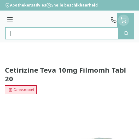
Ga naar de inhoud
Apothekersadvies
Snelle beschikbaarheid
Menu
Zoek
Product, merk, categorie...
Cetirizine Teva 10mg Filmomh Tabl
20
Geneesmiddel