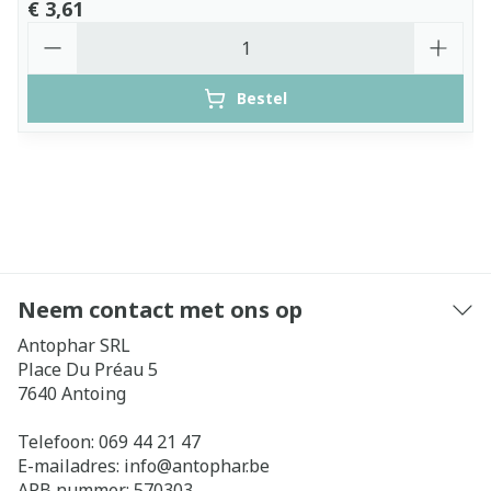
€ 3,61
Aantal
Bestel
Neem contact met ons op
Antophar SRL
Place Du Préau 5
7640
Antoing
Telefoon:
069 44 21 47
E-mailadres:
info@
antophar.be
APB nummer:
570303