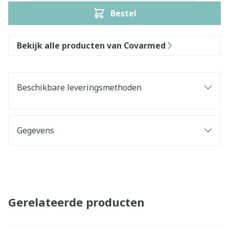
Bestel
Bekijk alle producten van Covarmed
Beschikbare leveringsmethoden
Gegevens
Gerelateerde producten
Navigeren door de elementen van de carrousel is mogelijk 
Druk om carrousel over te slaan
Druk op om naar carrouselnavigatie te gaan