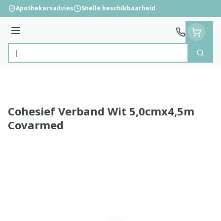
Ga naar de inhoud
Apothekersadvies
Snelle beschikbaarheid
Menu
Zoek
Product, merk, categorie...
Cohesief Verband Wit 5,0cmx4,5m
Covarmed