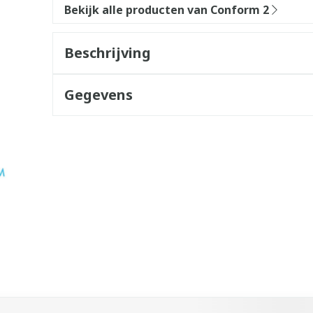
Bekijk alle producten van Conform 2
Beschrijving
Gegevens
k met de tabtoets. Je kunt de carrousel overslaan of direct