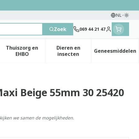
NL
Overs
Talen
Zoek
069 44 21 47
Klant menu
Thuiszorg en
Dieren en
Geneesmiddelen
 categorie
t 50+ categorie
menu voor Natuur geneeskunde categorie
Toon submenu voor Thuiszorg en EHBO catego
Toon submenu voor Dieren e
Toon sub
EHBO
insecten
Maxi Beige 55mm 30 25420
ekijken we samen de mogelijkheden.