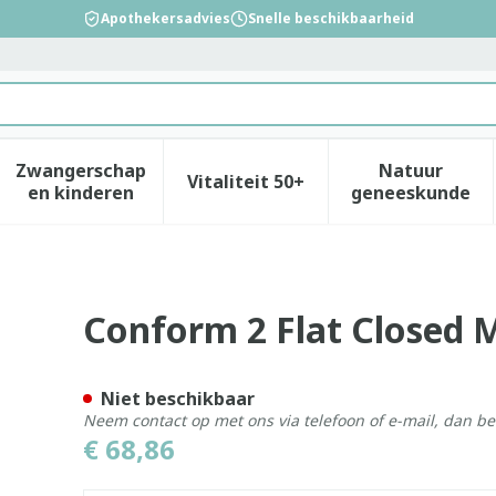
Apothekersadvies
Snelle beschikbaarheid
Zwangerschap
Natuur
Vitaliteit 50+
id, verzorging en hygiëne categorie
enu voor Dieet, voeding en vitamines categorie
Toon submenu voor Zwangerschap en kinderen
Toon submenu voor Vitalitei
Toon sub
en kinderen
geneeskunde
xi Beige 55mm 30 25420
Conform 2 Flat Closed 
Niet beschikbaar
Neem contact op met ons via telefoon of e-mail, dan b
€ 68,86