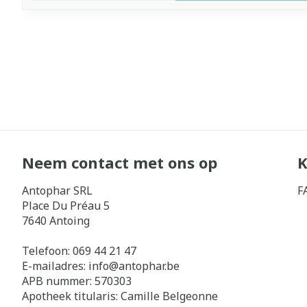
Neem contact met ons op
K
Antophar SRL
F
Place Du Préau 5
7640
Antoing
Telefoon:
069 44 21 47
E-mailadres:
info@
antophar.be
APB nummer:
570303
Apotheek titularis:
Camille Belgeonne