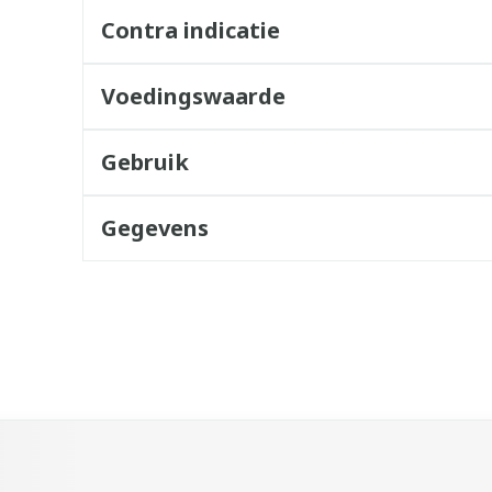
Contra indicatie
Voedingswaarde
Gebruik
Gegevens
k met de tabtoets. Je kunt de carrousel overslaan of direct