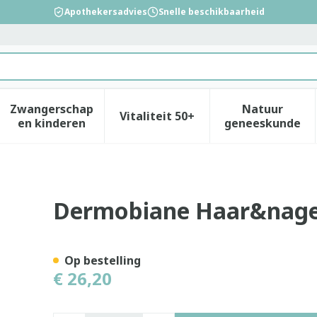
Apothekersadvies
Snelle beschikbaarheid
Zwangerschap
Natuur
Vitaliteit 50+
id, verzorging en hygiëne categorie
enu voor Dieet, voeding en vitamines categorie
Toon submenu voor Zwangerschap en kinderen
Toon submenu voor Vitalitei
Toon sub
en kinderen
geneeskunde
Dermobiane Haar&nage
Op bestelling
€ 26,20