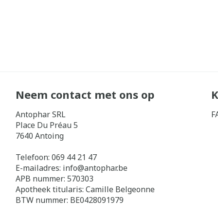
Neem contact met ons op
K
Antophar SRL
F
Place Du Préau 5
7640
Antoing
Telefoon:
069 44 21 47
E-mailadres:
info@
antophar.be
APB nummer:
570303
Apotheek titularis:
Camille Belgeonne
BTW nummer:
BE0428091979