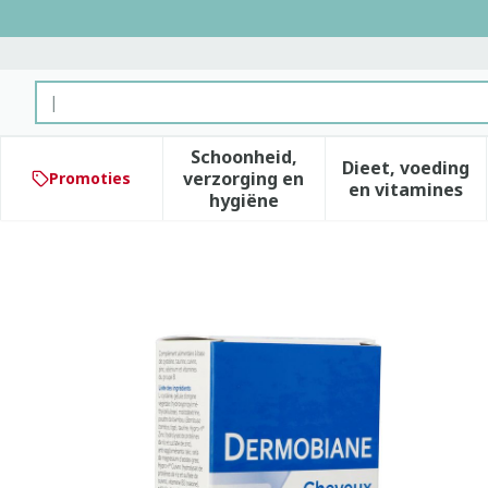
Ga naar de inhoud
Product, merk, categorie...
Schoonheid,
Dieet, voeding
verzorging en
Promoties
Toon submenu voor Schoonhe
Toon subm
en vitamines
hygiëne
Dermobiane Haar&nagels