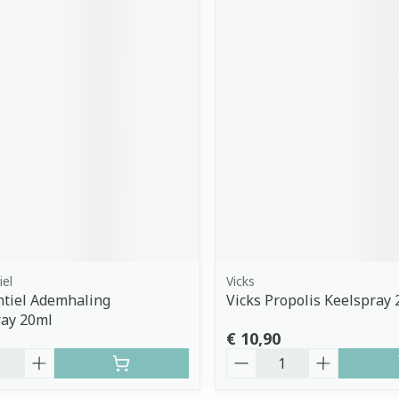
iel
Vicks
ntiel Ademhaling
Vicks Propolis Keelspray
ray 20ml
€ 10,90
Aantal