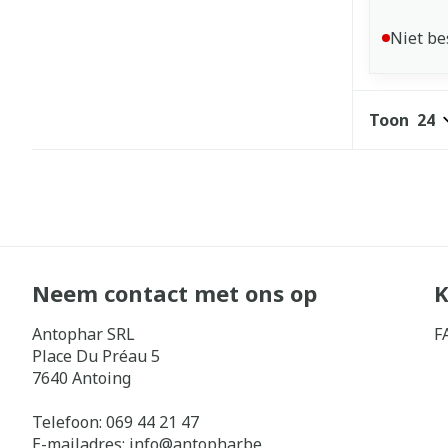
Niet be
Toon
Neem contact met ons op
K
Antophar SRL
F
Place Du Préau 5
7640
Antoing
Telefoon:
069 44 21 47
E-mailadres:
info@
antophar.be