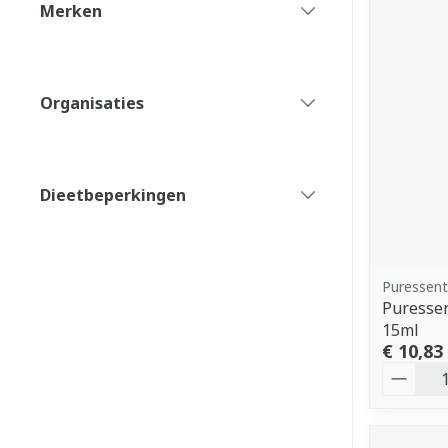
Merken
filter
Organisaties
filter
Dieetbeperkingen
filter
Puressent
Puressen
15ml
€ 10,83
Aantal