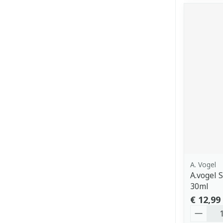
A. Vogel
A.vogel 
30ml
€ 12,99
Aantal