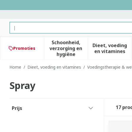
Ga naar de inhoud
Product, merk, categorie...
Schoonheid,
Dieet, voeding
verzorging en
Promoties
Toon submenu voor Schoonhe
Toon subm
en vitamines
hygiëne
Home
/
Dieet, voeding en vitamines
/
Voedingstherapie & wel
Spray
Doorgaan naar productlijst
17
pro
Prijs
filter