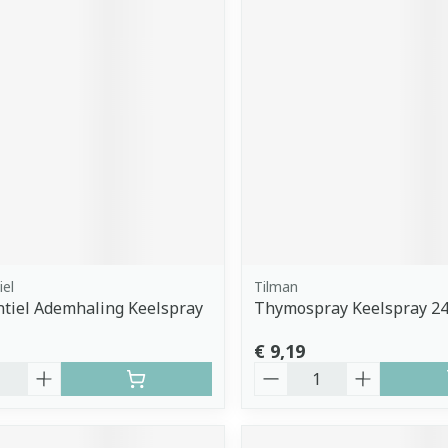
iel
Tilman
tiel Ademhaling Keelspray
Thymospray Keelspray 2
€ 9,19
Aantal