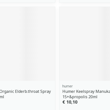
humer
 Organic Elderb.throat Spray
Humer Keelspray Manuka
0ml
15+&propolis 20ml
€ 10,10