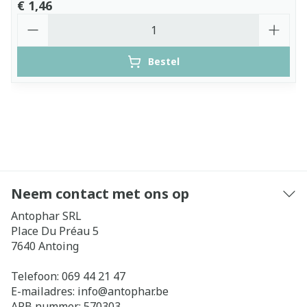
€ 1,46
Aantal
Bestel
Neem contact met ons op
Antophar SRL
Place Du Préau 5
7640
Antoing
Telefoon:
069 44 21 47
E-mailadres:
info@
antophar.be
APB nummer:
570303