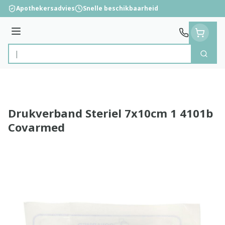
Ga naar de inhoud
Apothekersadvies
Snelle beschikbaarheid
Menu
Zoek
Product, merk, categorie...
Drukverband Steriel 7x10cm 1 4101b
Covarmed