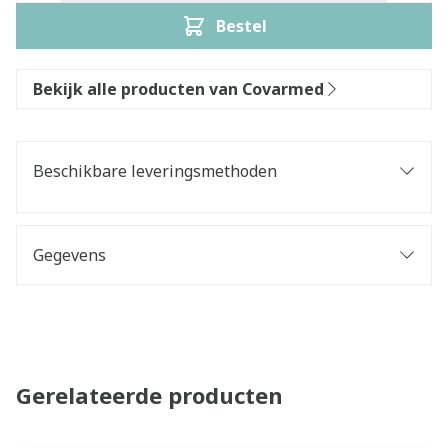
Bestel
Bekijk alle producten van Covarmed
Beschikbare leveringsmethoden
Gegevens
Gerelateerde producten
Navigeren door de elementen van de carrousel is mogelijk 
Druk om carrousel over te slaan
Druk op om naar carrouselnavigatie te gaan