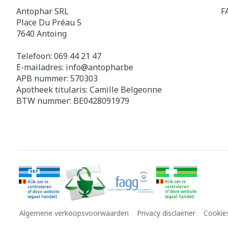
Antophar SRL
F
Place Du Préau 5
7640
Antoing
Telefoon:
069 44 21 47
E-mailadres:
info@
antophar.be
APB nummer:
570303
Apotheek titularis:
Camille Belgeonne
BTW nummer:
BE0428091979
Algemene verkoopsvoorwaarden
Privacy disclaimer
Cookie