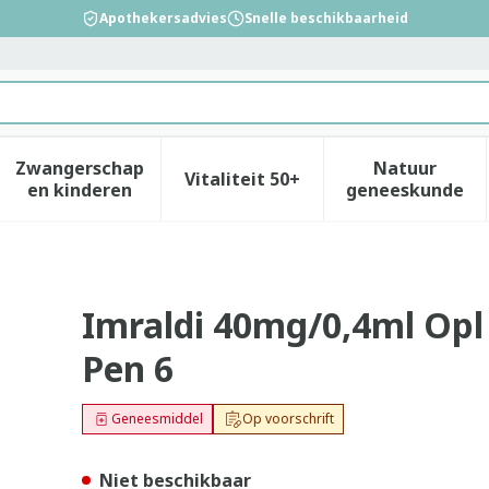
Apothekersadvies
Snelle beschikbaarheid
Zwangerschap
Natuur
Vitaliteit 50+
id, verzorging en hygiëne categorie
enu voor Dieet, voeding en vitamines categorie
Toon submenu voor Zwangerschap en kinderen
Toon submenu voor Vitalitei
Toon sub
en kinderen
geneeskunde
j 100mg/ml Voorgev. Pen 6
Imraldi 40mg/0,4ml Opl
Pen 6
Geneesmiddel
Op voorschrift
Niet beschikbaar