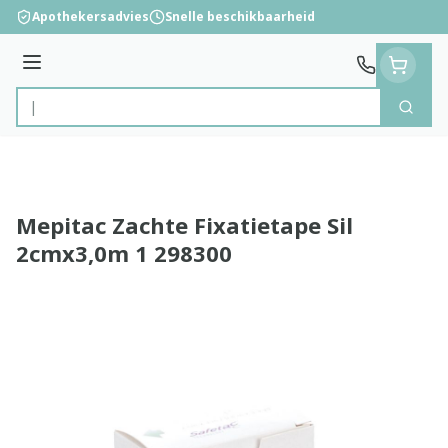
Ga naar de inhoud
Apothekersadvies
Snelle beschikbaarheid
Menu
Zoek
Product, merk, categorie...
Mepitac Zachte Fixatietape Sil
2cmx3,0m 1 298300